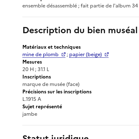
ensemble désassemblé ; fait partie de l'album 34
Description du bien muséal
Matériaux et techniques
mine de plomb
;
papier (beige)
Mesures
20 H ; 31.1 L
Inscriptions
marque de musée (face)
Précisions sur les inscriptions
L.1915 A
Sujet représenté
jambe
Statut juridique