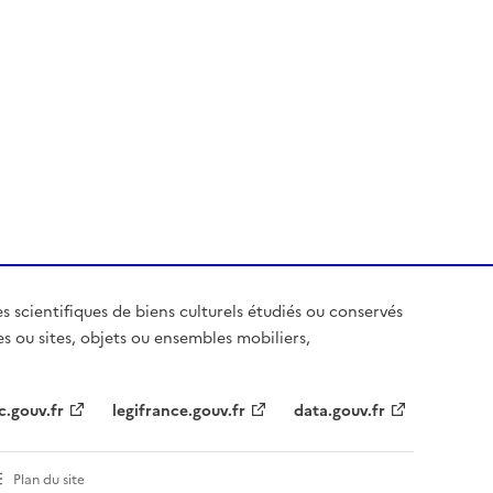
es scientifiques de biens culturels étudiés ou conservés
es ou sites, objets ou ensembles mobiliers,
c.gouv.fr
legifrance.gouv.fr
data.gouv.fr
Plan du site