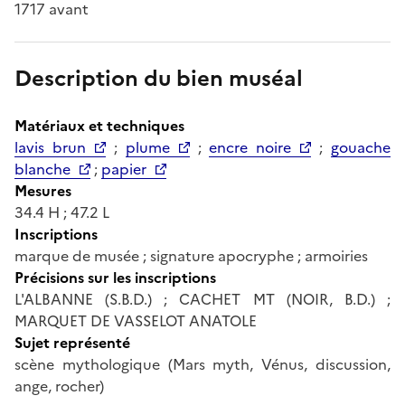
1717 avant
Description du bien muséal
Matériaux et techniques
lavis brun
;
plume
;
encre noire
;
gouache
blanche
;
papier
Mesures
34.4 H ; 47.2 L
Inscriptions
marque de musée ; signature apocryphe ; armoiries
Précisions sur les inscriptions
L'ALBANNE (S.B.D.) ; CACHET MT (NOIR, B.D.) ;
MARQUET DE VASSELOT ANATOLE
Sujet représenté
scène mythologique (Mars myth, Vénus, discussion,
ange, rocher)