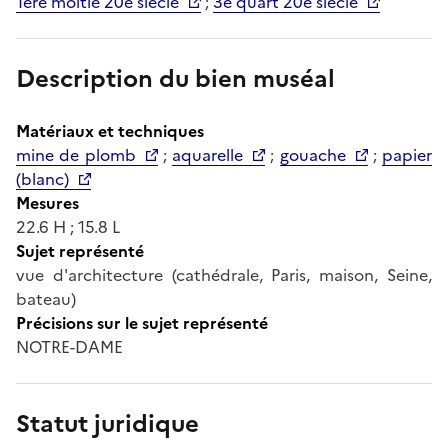
1ère moitié 20e siècle
;
3e quart 20e siècle
Description du bien muséal
Matériaux et techniques
mine de plomb
;
aquarelle
;
gouache
;
papier
(blanc)
Mesures
22.6 H ; 15.8 L
Sujet représenté
vue d'architecture (cathédrale, Paris, maison, Seine,
bateau)
Précisions sur le sujet représenté
NOTRE-DAME
Statut juridique