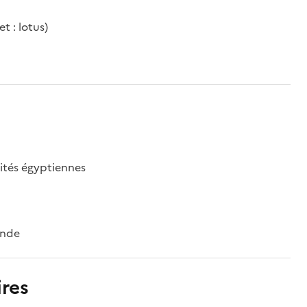
t : lotus)
ités égyptiennes
onde
res