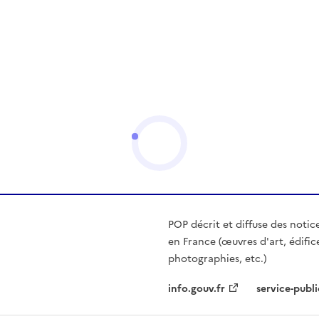
POP décrit et diffuse des notic
en France (œuvres d'art, édific
photographies, etc.)
info.gouv.fr
service-publi