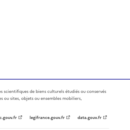
es scientifiques de biens culturels étudiés ou conservés
es ou sites, objets ou ensembles mobiliers,
c.gouv.fr
legifrance.gouv.fr
data.gouv.fr