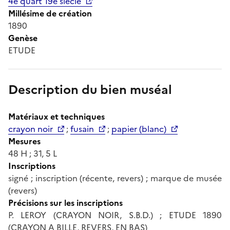
4e quart 19e siècle
Millésime de création
1890
Genèse
ETUDE
Description du bien muséal
Matériaux et techniques
crayon noir
;
fusain
;
papier (blanc)
Mesures
48 H ; 31, 5 L
Inscriptions
signé ; inscription (récente, revers) ; marque de musée
(revers)
Précisions sur les inscriptions
P. LEROY (CRAYON NOIR, S.B.D.) ; ETUDE 1890
(CRAYON A BILLE, REVERS, EN BAS)