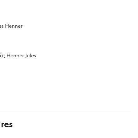
ues Henner
5) ; Henner Jules
res