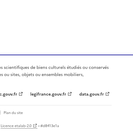
es scientifiques de biens culturels étudiés ou conservés
es ou sites, objets ou ensembles mobiliers,
c.gouv.fr
legifrance.gouv.fr
data.gouv.fr
Plan du site
Licence etalab-2.0
• #
d8413e1a