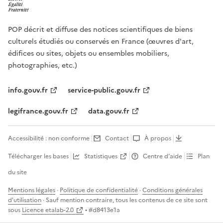
POP décrit et diffuse des notices scientifiques de biens
culturels étudiés ou conservés en France (œuvres d'art,
édifices ou sites, objets ou ensembles mobiliers,
photographies, etc.)
info.gouv.fr
service-public.gouv.fr
legifrance.gouv.fr
data.gouv.fr
Accessibilité : non conforme
Contact
À propos
Télécharger les bases
Statistiques
Centre d’aide
Plan
du site
Mentions légales
·
Politique de confidentialité
·
Conditions générales
d'utilisation
· Sauf mention contraire, tous les contenus de ce site sont
sous
Licence etalab-2.0
• #
d8413e1a