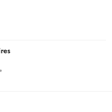
res
e