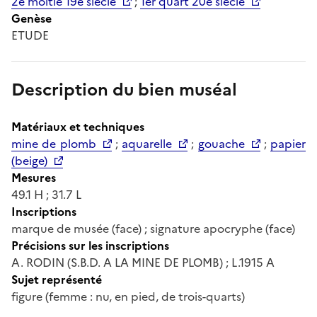
2e moitié 19e siècle
;
1er quart 20e siècle
Genèse
ETUDE
Description du bien muséal
Matériaux et techniques
mine de plomb
;
aquarelle
;
gouache
;
papier
(beige)
Mesures
49.1 H ; 31.7 L
Inscriptions
marque de musée (face) ; signature apocryphe (face)
Précisions sur les inscriptions
A. RODIN (S.B.D. A LA MINE DE PLOMB) ; L.1915 A
Sujet représenté
figure (femme : nu, en pied, de trois-quarts)