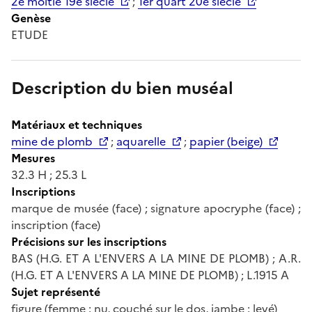
2e moitié 19e siècle
;
1er quart 20e siècle
Genèse
ETUDE
Description du bien muséal
Matériaux et techniques
mine de plomb
;
aquarelle
;
papier (beige)
Mesures
32.3 H ; 25.3 L
Inscriptions
marque de musée (face) ; signature apocryphe (face) ;
inscription (face)
Précisions sur les inscriptions
BAS (H.G. ET A L'ENVERS A LA MINE DE PLOMB) ; A.R.
(H.G. ET A L'ENVERS A LA MINE DE PLOMB) ; L.1915 A
Sujet représenté
figure (femme : nu, couché sur le dos, jambe : levé)