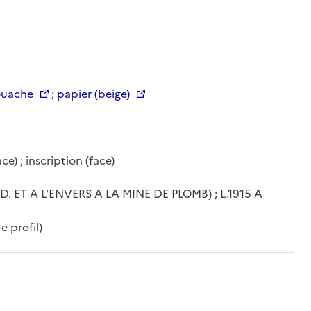
ouache
;
papier (beige)
) ; inscription (face)
. ET A L'ENVERS A LA MINE DE PLOMB) ; L.1915 A
 profil)