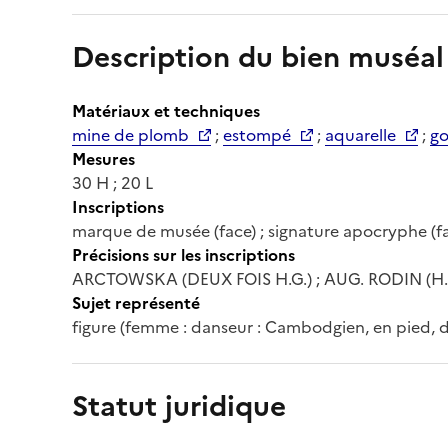
Description du bien muséal
Matériaux et techniques
mine de plomb
;
estompé
;
aquarelle
;
g
Mesures
30 H ; 20 L
Inscriptions
marque de musée (face) ; signature apocryphe (face
Précisions sur les inscriptions
ARCTOWSKA (DEUX FOIS H.G.) ; AUG. RODIN (H.D
Sujet représenté
figure (femme : danseur : Cambodgien, en pied, de
Statut juridique