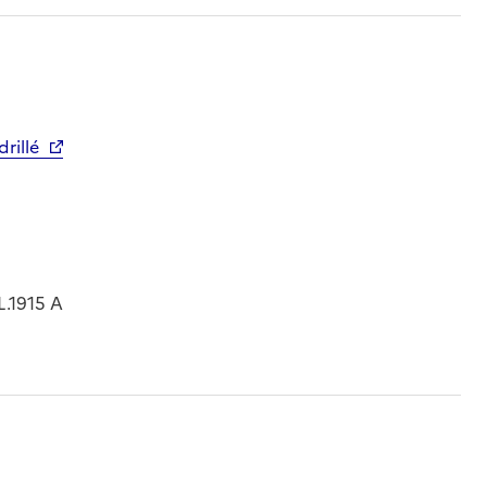
rillé
.1915 A