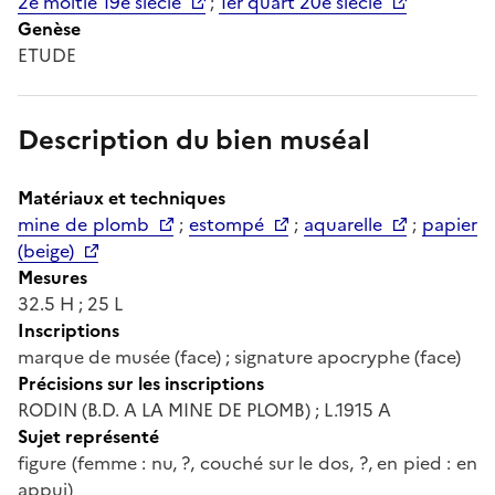
2e moitié 19e siècle
;
1er quart 20e siècle
Genèse
ETUDE
Description du bien muséal
Matériaux et techniques
mine de plomb
;
estompé
;
aquarelle
;
papier
(beige)
Mesures
32.5 H ; 25 L
Inscriptions
marque de musée (face) ; signature apocryphe (face)
Précisions sur les inscriptions
RODIN (B.D. A LA MINE DE PLOMB) ; L.1915 A
Sujet représenté
figure (femme : nu, ?, couché sur le dos, ?, en pied : en
appui)