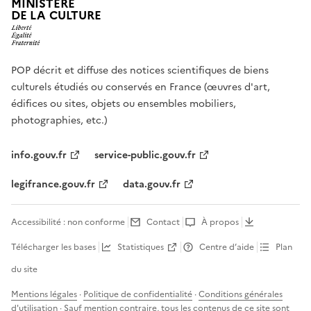
MINISTÈRE
DE LA CULTURE
POP décrit et diffuse des notices scientifiques de biens
culturels étudiés ou conservés en France (œuvres d'art,
édifices ou sites, objets ou ensembles mobiliers,
photographies, etc.)
info.gouv.fr
service-public.gouv.fr
legifrance.gouv.fr
data.gouv.fr
Accessibilité : non conforme
Contact
À propos
Télécharger les bases
Statistiques
Centre d’aide
Plan
du site
Mentions légales
·
Politique de confidentialité
·
Conditions générales
d'utilisation
· Sauf mention contraire, tous les contenus de ce site sont