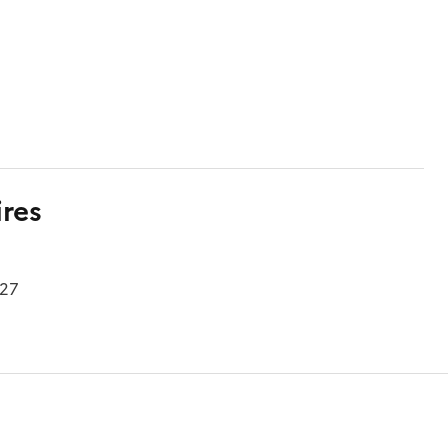
res
927