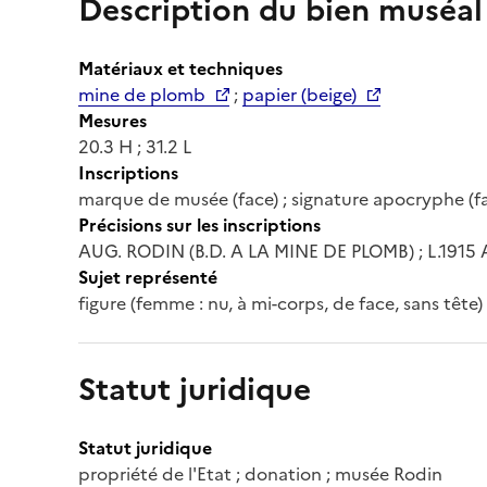
Description du bien muséal
Matériaux et techniques
mine de plomb
;
papier (beige)
Mesures
20.3 H ; 31.2 L
Inscriptions
marque de musée (face) ; signature apocryphe (f
Précisions sur les inscriptions
AUG. RODIN (B.D. A LA MINE DE PLOMB) ; L.1915 
Sujet représenté
figure (femme : nu, à mi-corps, de face, sans tête)
Statut juridique
Statut juridique
propriété de l'Etat ; donation ; musée Rodin