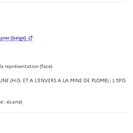
pier (beige)
a représentation (face)
NE (H.G. ET A L'ENVERS A LA MINE DE PLOMB) ; L.1915
é : écarté)