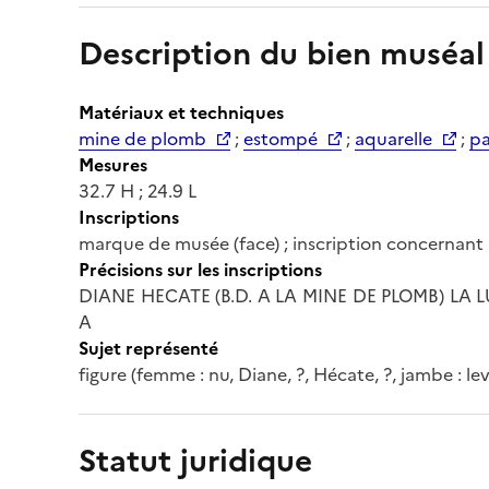
Description du bien muséal
Matériaux et techniques
mine de plomb
;
estompé
;
aquarelle
;
pa
Mesures
32.7 H ; 24.9 L
Inscriptions
marque de musée (face) ; inscription concernant l
Précisions sur les inscriptions
DIANE HECATE (B.D. A LA MINE DE PLOMB) LA LU
A
Sujet représenté
figure (femme : nu, Diane, ?, Hécate, ?, jambe : lev
Statut juridique