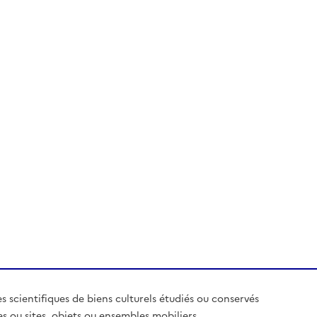
es scientifiques de biens culturels étudiés ou conservés
es ou sites, objets ou ensembles mobiliers,