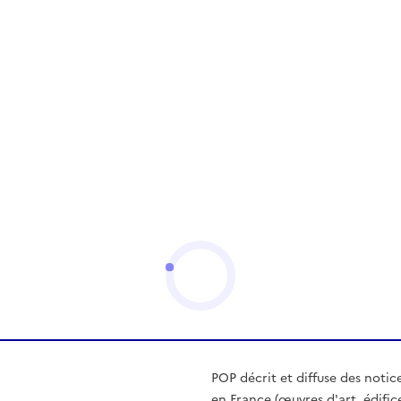
POP décrit et diffuse des notic
en France (œuvres d'art, édific