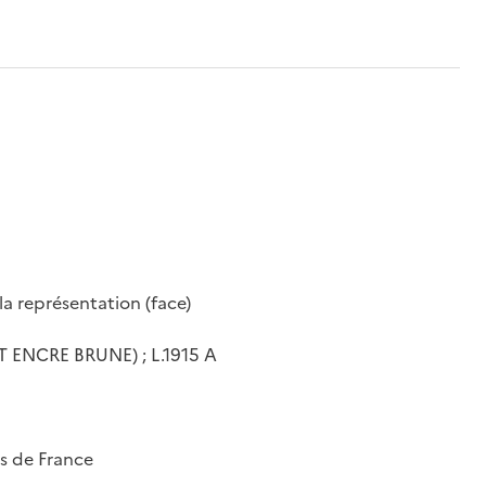
a représentation (face)
ENCRE BRUNE) ; L.1915 A
es de France