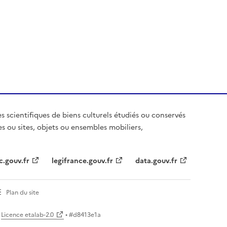
es scientifiques de biens culturels étudiés ou conservés
es ou sites, objets ou ensembles mobiliers,
c.gouv.fr
legifrance.gouv.fr
data.gouv.fr
Plan du site
Licence etalab-2.0
• #
d8413e1a