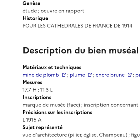
Genèse
étude ; oeuvre en rapport
Historique
POUR LES CATHEDRALES DE FRANCE DE 1914
Description du bien muséal
Matériaux et techniques
mine de plomb
;
plume
;
encre brune
;
pa
Mesures
17.7 H ; 11.3 L
Inscriptions
marque de musée (face) ; inscription concernant l
Précisions sur les inscriptions
L.1915 A
Sujet représenté
vue d'architecture (pilier, église, Champeau) ; fi