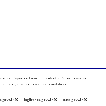
es scientifiques de biens culturels étudiés ou conservés
es ou sites, objets ou ensembles mobiliers,
c.gouv.fr
legifrance.gouv.fr
data.gouv.fr