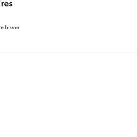
res
cre brune