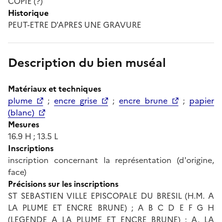
COPIE (?)
Historique
PEUT-ETRE D'APRES UNE GRAVURE
Description du bien muséal
Matériaux et techniques
plume
;
encre grise
;
encre brune
;
papier
(blanc)
Mesures
16.9 H ; 13.5 L
Inscriptions
inscription concernant la représentation (d'origine,
face)
Précisions sur les inscriptions
ST SEBASTIEN VILLE EPISCOPALE DU BRESIL (H.M. A
LA PLUME ET ENCRE BRUNE) ; A B C D E F G H
(LEGENDE A LA PLUME ET ENCRE BRUNE) ; A. LA