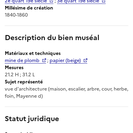
2e quart 19e siècle
;
3e quart 19e siècle
Millésime de création
1840-1860
Description du bien muséal
Matériaux et techniques
mine de plomb
;
papier (beige)
Mesures
21.2 H ; 31.2 L
Sujet représenté
vue d'architecture (maison, escalier, arbre, cour, herbe,
foin, Mayenne d)
Statut juridique