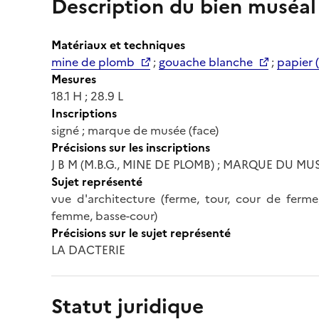
Description du bien muséal
Matériaux et techniques
mine de plomb
;
gouache blanche
;
papier (
Mesures
18.1 H ; 28.9 L
Inscriptions
signé ; marque de musée (face)
Précisions sur les inscriptions
J B M (M.B.G., MINE DE PLOMB) ; MARQUE DU MU
Sujet représenté
vue d'architecture (ferme, tour, cour de ferme,
femme, basse-cour)
Précisions sur le sujet représenté
LA DACTERIE
Statut juridique