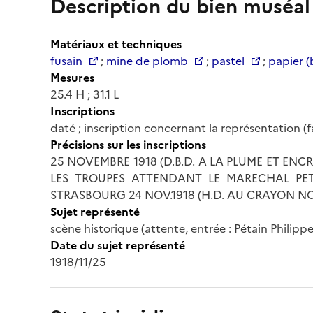
Description du bien muséal
Matériaux et techniques
fusain
;
mine de plomb
;
pastel
;
papier (
Mesures
25.4 H ; 31.1 L
Inscriptions
daté ; inscription concernant la représentation (f
Précisions sur les inscriptions
25 NOVEMBRE 1918 (D.B.D. A LA PLUME ET EN
LES TROUPES ATTENDANT LE MARECHAL PETA
STRASBOURG 24 NOV.1918 (H.D. AU CRAYON NO
Sujet représenté
scène historique (attente, entrée : Pétain Philippe
Date du sujet représenté
1918/11/25