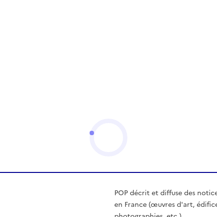
POP décrit et diffuse des notic
en France (œuvres d'art, édific
photographies, etc.)