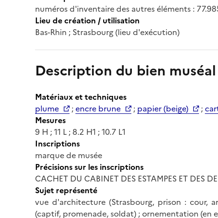
numéros d'inventaire des autres éléments : 77.985.
Lieu de création / utilisation
Bas-Rhin ; Strasbourg (lieu d'exécution)
Description du bien muséal
Matériaux et techniques
plume
;
encre brune
;
papier (beige)
;
car
Mesures
9 H ; 11 L ; 8.2 H1 ; 10.7 L1
Inscriptions
marque de musée
Précisions sur les inscriptions
CACHET DU CABINET DES ESTAMPES ET DES D
Sujet représenté
vue d'architecture (Strasbourg, prison : cour, 
(captif, promenade, soldat) ; ornementation (en