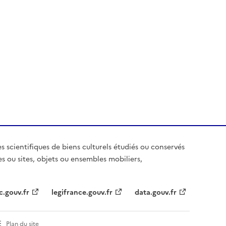
es scientifiques de biens culturels étudiés ou conservés
es ou sites, objets ou ensembles mobiliers,
c.gouv.fr
legifrance.gouv.fr
data.gouv.fr
Plan du site