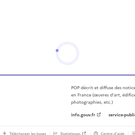
POP décrit et diffuse des notic
en France (œuvres d'art, édific
photographies, etc.)
info.gouv.fr
service-publi
Télécharger les bases
Statistiques
Centre d’aide