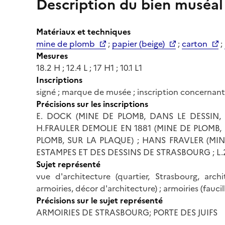
Description du bien muséal
Matériaux et techniques
mine de plomb
;
papier (beige)
;
carton
;
Mesures
18.2 H ; 12.4 L ; 17 H1 ; 10.1 L1
Inscriptions
signé ; marque de musée ; inscription concernant 
Précisions sur les inscriptions
E. DOCK (MINE DE PLOMB, DANS LE DESSIN, S
H.FRAULER DEMOLIE EN 1881 (MINE DE PLOMB, D
PLOMB, SUR LA PLAQUE) ; HANS FRAVLER (MI
ESTAMPES ET DES DESSINS DE STRASBOURG ; L.
Sujet représenté
vue d'architecture (quartier, Strasbourg, archi
armoiries, décor d'architecture) ; armoiries (faucil
Précisions sur le sujet représenté
ARMOIRIES DE STRASBOURG; PORTE DES JUIFS