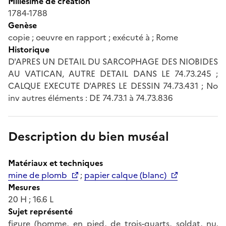
Millésime de création
1784-1788
Genèse
copie ; oeuvre en rapport ; exécuté à ; Rome
Historique
D'APRES UN DETAIL DU SARCOPHAGE DES NIOBIDES
AU VATICAN, AUTRE DETAIL DANS LE 74.73.245 ;
CALQUE EXECUTE D'APRES LE DESSIN 74.73.431 ; No
inv autres éléments : DE 74.73.1 à 74.73.836
Description du bien muséal
Matériaux et techniques
mine de plomb
;
papier calque (blanc)
Mesures
20 H ; 16.6 L
Sujet représenté
figure (homme, en pied, de trois-quarts, soldat, nu,