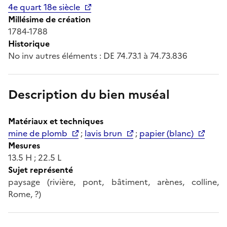
4e quart 18e siècle
Millésime de création
1784-1788
Historique
No inv autres éléments : DE 74.73.1 à 74.73.836
Description du bien muséal
Matériaux et techniques
mine de plomb
;
lavis brun
;
papier (blanc)
Mesures
13.5 H ; 22.5 L
Sujet représenté
paysage (rivière, pont, bâtiment, arènes, colline,
Rome, ?)