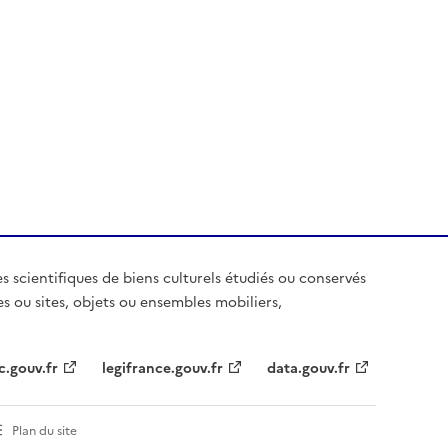
es scientifiques de biens culturels étudiés ou conservés
es ou sites, objets ou ensembles mobiliers,
c.gouv.fr
legifrance.gouv.fr
data.gouv.fr
Plan du site