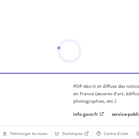
POP décrit et diffuse des notic
en France (œuvres d'art, édific
photographies, etc.)
info.gouv.fr
service-publi
Télécharger les bases
Statistiques
Centre d’aide