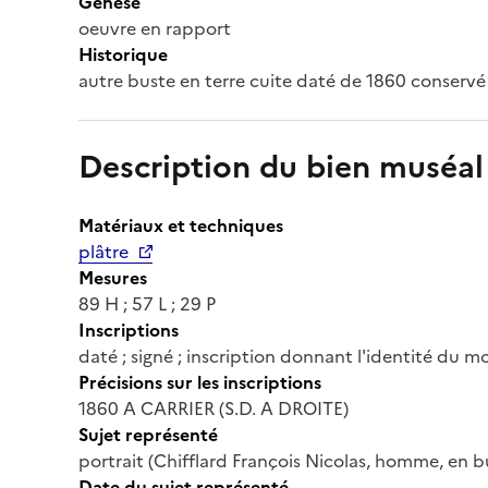
Genèse
oeuvre en rapport
Historique
autre buste en terre cuite daté de 1860 conserv
Description du bien muséal
Matériaux et techniques
plâtre
Mesures
89 H ; 57 L ; 29 P
Inscriptions
daté ; signé ; inscription donnant l'identité du m
Précisions sur les inscriptions
1860 A CARRIER (S.D. A DROITE)
Sujet représenté
portrait (Chifflard François Nicolas, homme, en 
Date du sujet représenté