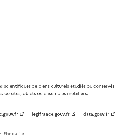
es scientifiques de biens culturels étudiés ou conservés
es ou sites, objets ou ensembles mobiliers,
c.gouv.fr
legifrance.gouv.fr
data.gouv.fr
Plan du site