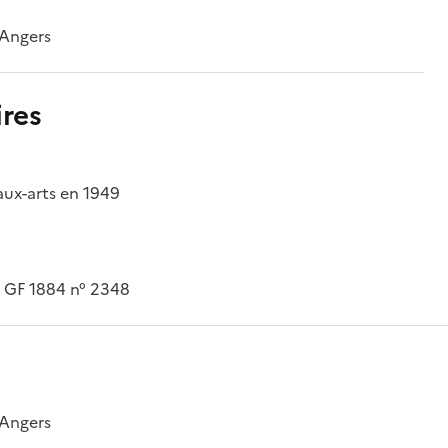
'Angers
res
aux-arts en 1949
. GF 1884 n° 2348
'Angers