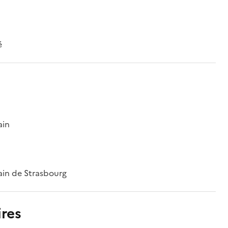
é
ain
ain de Strasbourg
res