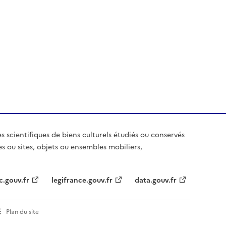
es scientifiques de biens culturels étudiés ou conservés
es ou sites, objets ou ensembles mobiliers,
c.gouv.fr
legifrance.gouv.fr
data.gouv.fr
Plan du site