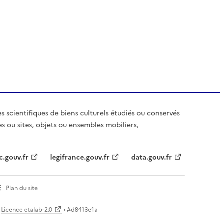
es scientifiques de biens culturels étudiés ou conservés
es ou sites, objets ou ensembles mobiliers,
c.gouv.fr
legifrance.gouv.fr
data.gouv.fr
Plan du site
Licence etalab-2.0
• #
d8413e1a