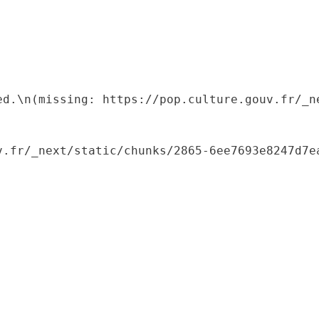
ed.\n(missing: https://pop.culture.gouv.fr/_ne
.fr/_next/static/chunks/2865-6ee7693e8247d7ea