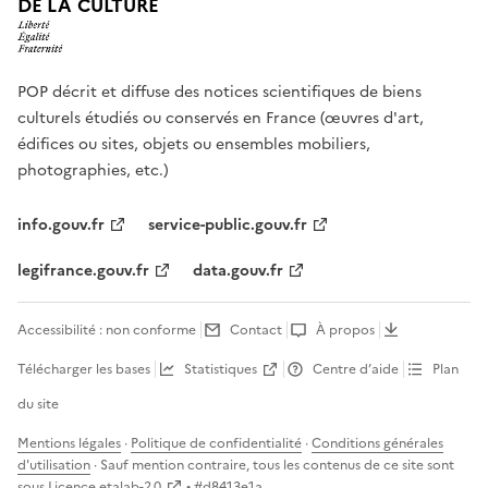
DE LA CULTURE
POP décrit et diffuse des notices scientifiques de biens
culturels étudiés ou conservés en France (œuvres d'art,
édifices ou sites, objets ou ensembles mobiliers,
photographies, etc.)
info.gouv.fr
service-public.gouv.fr
legifrance.gouv.fr
data.gouv.fr
Accessibilité : non conforme
Contact
À propos
Télécharger les bases
Statistiques
Centre d’aide
Plan
du site
Mentions légales
·
Politique de confidentialité
·
Conditions générales
d'utilisation
· Sauf mention contraire, tous les contenus de ce site sont
sous
Licence etalab-2.0
• #
d8413e1a