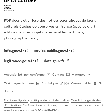
DE LA CULTURE
POP décrit et diffuse des notices scientifiques de biens
culturels étudiés ou conservés en France (œuvres d'art,
édifices ou sites, objets ou ensembles mobiliers,
photographies, etc.)
info.gouv.fr
service-public.gouv.fr
legifrance.gouv.fr
data.gouv.fr
Accessibilité : non conforme
Contact
À propos
Télécharger les bases
Statistiques
Centre d’aide
Plan
du site
Mentions légales
·
Politique de confidentialité
·
Conditions générales
d'utilisation
· Sauf mention contraire, tous les contenus de ce site sont
sous
Licence etalab-2.0
• #
d8413e1a