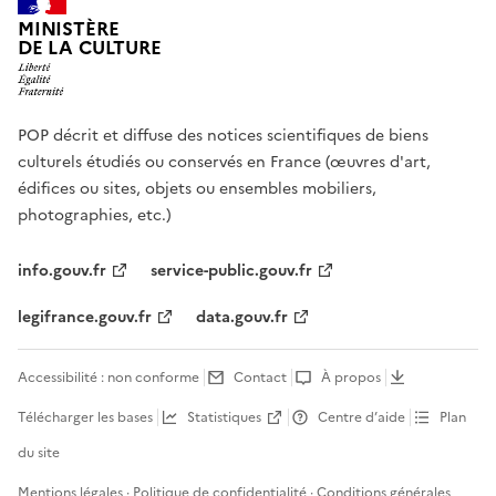
MINISTÈRE
DE LA CULTURE
POP décrit et diffuse des notices scientifiques de biens
culturels étudiés ou conservés en France (œuvres d'art,
édifices ou sites, objets ou ensembles mobiliers,
photographies, etc.)
info.gouv.fr
service-public.gouv.fr
legifrance.gouv.fr
data.gouv.fr
Accessibilité : non conforme
Contact
À propos
Télécharger les bases
Statistiques
Centre d’aide
Plan
du site
Mentions légales
·
Politique de confidentialité
·
Conditions générales