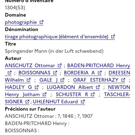
Numéro d'inventaire
1304(53)
Domaine
photographie
Dénomination
tirage photographique (élément d'ensemble)
Titre
Springender Mann (in der Luft schwebend)
Auteur
ANSCHUTZ Ottomar
;
BADEN-PRITCHARD Henry
;
BOISSONNAS
;
BORDERIA A
;
DREESEN
Wilhelm
;
GALE J
;
GRAF ESTERHAZY
;
HADLEY G
;
LUGARDON Albert
;
NEWTON
Henry Jotham
;
SCHUSTER R
;
TASCHLER-
SIGNER
;
UHLENHUT Eduard
Précisions sur l'auteur
ANSCHUTZ Ottomar : ?, 1846 ; ?, 1907
BADEN-PRITCHARD Henry :
BOISSONNAS :