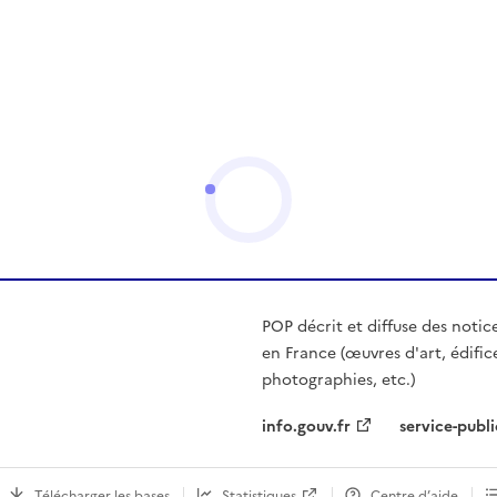
POP décrit et diffuse des notic
en France (œuvres d'art, édific
photographies, etc.)
info.gouv.fr
service-publi
Télécharger les bases
Statistiques
Centre d’aide