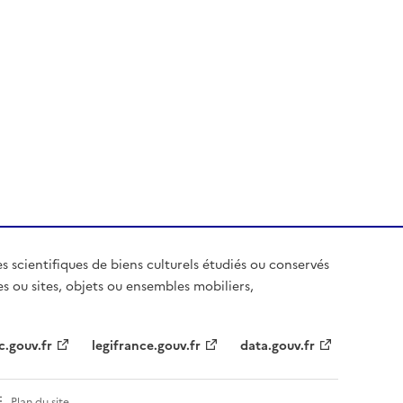
es scientifiques de biens culturels étudiés ou conservés
es ou sites, objets ou ensembles mobiliers,
c.gouv.fr
legifrance.gouv.fr
data.gouv.fr
Plan du site