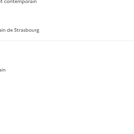
 et contemporain
ain de Strasbourg
ain