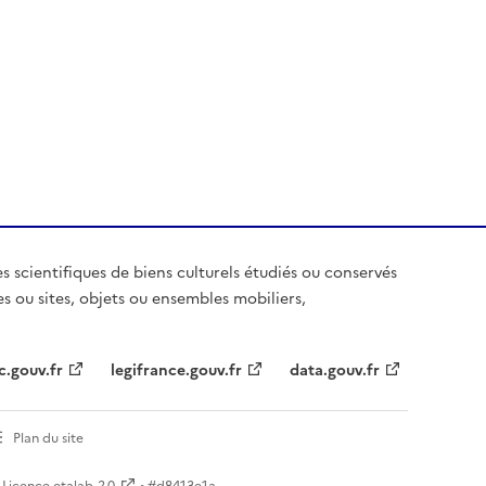
es scientifiques de biens culturels étudiés ou conservés
es ou sites, objets ou ensembles mobiliers,
c.gouv.fr
legifrance.gouv.fr
data.gouv.fr
Plan du site
Licence etalab-2.0
• #
d8413e1a