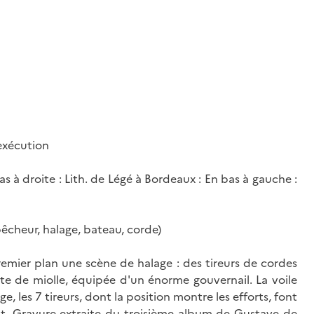
'exécution
s à droite : Lith. de Légé à Bordeaux : En bas à gauche :
êcheur, halage, bateau, corde)
emier plan une scène de halage : des tireurs de cordes
te de miolle, équipée d'un énorme gouvernail. La voile
e, les 7 tireurs, dont la position montre les efforts, font
t. Gravure extraite du troisième album de Gustave de