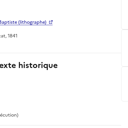
Baptiste (lithographe)
cat, 1841
exte historique
xécution)