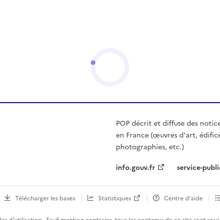
POP décrit et diffuse des notic
en France (œuvres d'art, édific
photographies, etc.)
info.gouv.fr
service-publi
Télécharger les bases
Statistiques
Centre d’aide
es d'utilisation
· Sauf mention contraire, tous les contenus de ce site sont sous