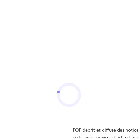
POP décrit et diffuse des notic
en France (œuvres d'art, édific