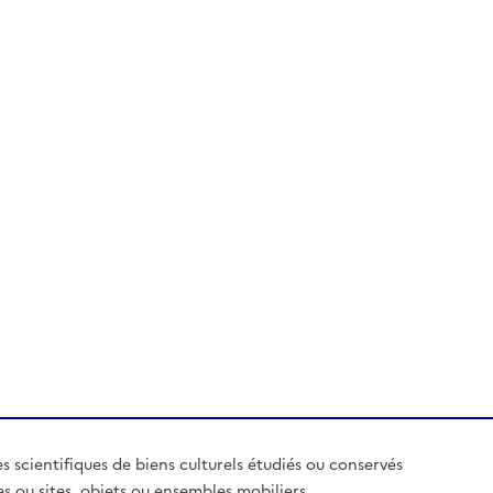
es scientifiques de biens culturels étudiés ou conservés
es ou sites, objets ou ensembles mobiliers,