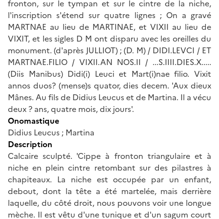
fronton, sur le tympan et sur le cintre de la niche,
l'inscription s'étend sur quatre lignes ; On a gravé
MARTNAE au lieu de MARTINAE, et VIXII au lieu de
VIXIT, et les sigles D M ont disparu avec les oreilles du
monument. (d'après JULLIOT) ; (D. M) / DIDI.LEVCI / ET
MARTNAE.FILIO / VIXII.AN NOS.II / ...S.IIII.DIES.X.....
(Diis Manibus) Didi(i) Leuci et Mart(i)nae filio. Vixit
annos duos? (mense)s quator, dies decem. 'Aux dieux
Mânes. Au fils de Didius Leucus et de Martina. Il a vécu
deux ? ans, quatre mois, dix jours'.
Onomastique
Didius Leucus ; Martina
Description
Calcaire sculpté. 'Cippe à fronton triangulaire et à
niche en plein cintre retombant sur des pilastres à
chapiteaux. La niche est occupée par un enfant,
debout, dont la tête a été martelée, mais derrière
laquelle, du côté droit, nous pouvons voir une longue
mèche. Il est vêtu d'une tunique et d'un sagum court