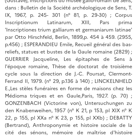
(Gustave), Inscriptions du musée gallo-romain de Sens,
dans : Bulletin de la Société archéologique de Sens, T.
IX, 1967, p. 245- 301 (n° 81, p. 29-30) ; Corpus
Inscriptionum Latinarum, XIII, Pars prima
'Inscriptiones trium galliarum et germaniarum latinae'
par Otto Hirschfeld, Berlin, 1899,p. 454 à 459. (2955,
p.456) ; ESPERANDIEU Emile, Recueil général des bas-
reliefs, statues et bustes de la Gaule romaine (2829) ;
GUERRIER Jacqueline, Les épitaphes de Sens à
l'époque romaine, Thèse de doctorat de troisième
cycle sous la direction de J.-C. Poursat, Clermont-
Ferrand II, 1979. (n° 29, p.136 à 140) ; LINCKELNHELD
E.,Les stèles funéraires en forme de maisons chez les
Médioma triques et en Gaule,Paris, 1927. (p. 70) ;
GONZENBACH (Victorine von), Untersuchungen zu
den Knabenweihen, 1957 (n° K 21, p 153, pl XIX n° K
22, p 155, pl XXa n° K 23, p 155, pl XXb) ; DEBATTY
(Bertrand), Anthroponymie et histoire sociale de la
cité des sénons, mémoire de maîtrise d'histoire