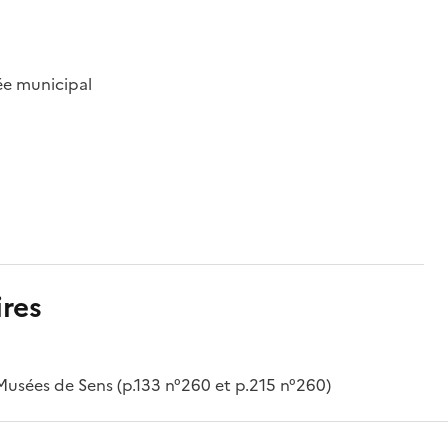
ée municipal
res
-Musées de Sens (p.133 n°260 et p.215 n°260)