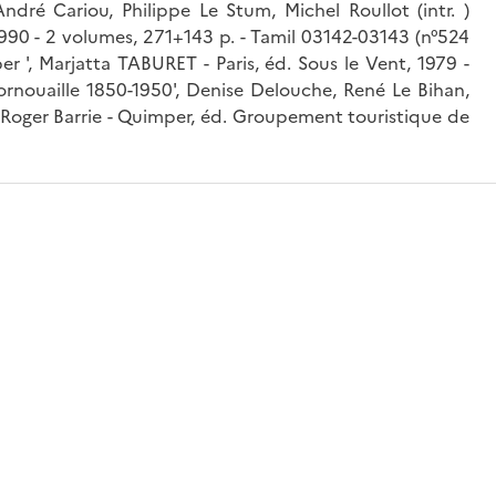
 André Cariou, Philippe Le Stum, Michel Roullot (intr. )
1990 - 2 volumes, 271+143 p. - Tamil 03142-03143 (n°524
per ', Marjatta TABURET - Paris, éd. Sous le Vent, 1979 -
Cornouaille 1850-1950', Denise Delouche, René Le Bihan,
, Roger Barrie - Quimper, éd. Groupement touristique de