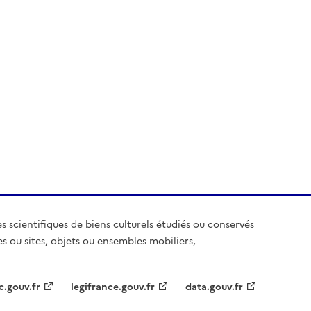
es scientifiques de biens culturels étudiés ou conservés
es ou sites, objets ou ensembles mobiliers,
c.gouv.fr
legifrance.gouv.fr
data.gouv.fr