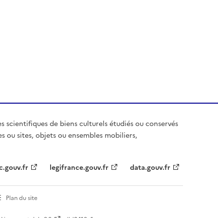
es scientifiques de biens culturels étudiés ou conservés
es ou sites, objets ou ensembles mobiliers,
c.gouv.fr
legifrance.gouv.fr
data.gouv.fr
Plan du site