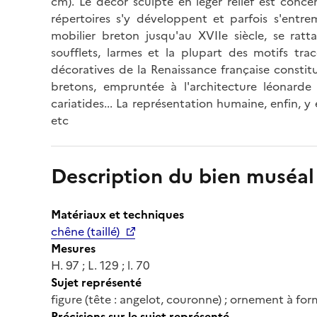
cm). Le décor sculpté en léger relief est conce
répertoires s'y développent et parfois s'entre
mobilier breton jusqu'au XVIIe siècle, se rattac
soufflets, larmes et la plupart des motifs trac
décoratives de la Renaissance française constit
bretons, empruntée à l'architecture léonarde 
cariatides... La représentation humaine, enfin, y
etc
Description du bien muséal
Matériaux et techniques
chêne (taillé)
Mesures
H. 97 ; L. 129 ; l. 70
Sujet représenté
figure (tête : angelot, couronne) ; ornement à fo
Précisions sur le sujet représenté