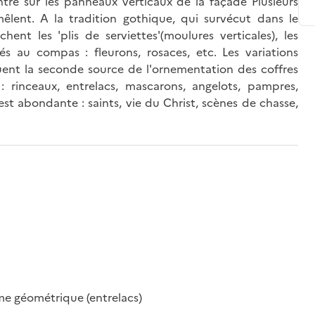
ntré sur les panneaux verticaux de la façade Plusieurs
mêlent. A la tradition gothique, qui survécut dans le
hent les 'plis de serviettes'(moulures verticales), les
és au compas : fleurons, rosaces, etc. Les variations
uent la seconde source de l'ornementation des coffres
: rinceaux, entrelacs, mascarons, angelots, pampres,
 est abondante : saints, vie du Christ, scènes de chasse,
rme géométrique (entrelacs)