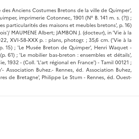
des Anciens Costumes Bretons de la ville de Quimper',
uimper, imprimerie Cotonnec, 1901 (N° B. 141 m. s. (?)) ;
Les particularités des maisons et meubles bretons', p. 16)
ois'/ MAUMENE Albert; JAMBON J. (docteur), in 'Vie à la
2, XVI-58-XXX p. : plans, photogr. ; 35,6 cm. ('Vie à la
(p. 15) ; 'Le Musée Breton de Quimper', Henri Waquet -
p. 61) ; 'Le mobilier bas-breton : ensembles et détails',
, 1932 - (Coll. 'L'art régional en France') - Tamil 00121 ;
'- Association Buhez.- Rennes, éd. Association Buhez,
ires de Bretagne', Philippe Le Stum - Rennes, éd. Ouest-