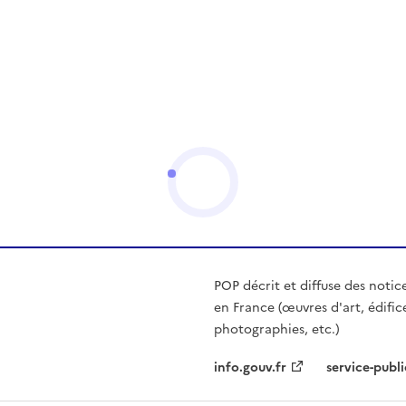
POP décrit et diffuse des notic
en France (œuvres d'art, édific
photographies, etc.)
info.gouv.fr
service-publi