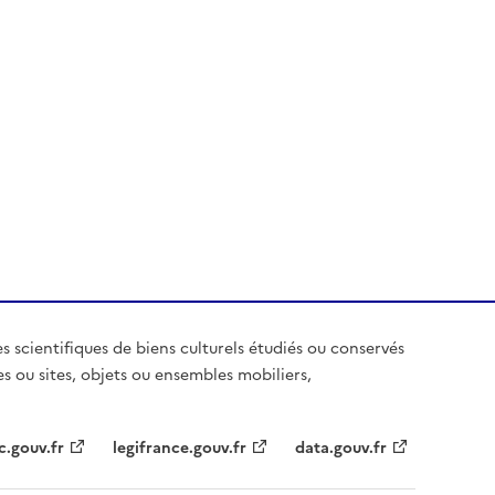
es scientifiques de biens culturels étudiés ou conservés
es ou sites, objets ou ensembles mobiliers,
c.gouv.fr
legifrance.gouv.fr
data.gouv.fr