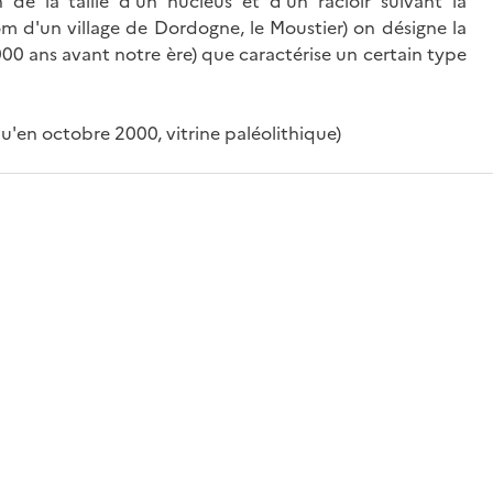
de la taille d'un nucléus et d'un racloir suivant la
 d'un village de Dordogne, le Moustier) on désigne la
00 ans avant notre ère) que caractérise un certain type
'en octobre 2000, vitrine paléolithique)