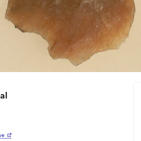
al
ue