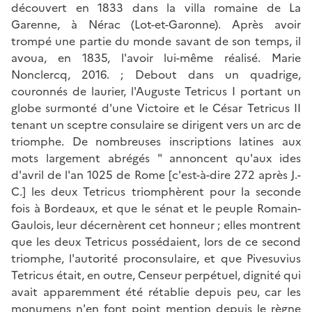
découvert en 1833 dans la villa romaine de La
Garenne, à Nérac (Lot-et-Garonne). Après avoir
trompé une partie du monde savant de son temps, il
avoua, en 1835, l'avoir lui-même réalisé. Marie
Nonclercq, 2016. ; Debout dans un quadrige,
couronnés de laurier, l'Auguste Tetricus I portant un
globe surmonté d'une Victoire et le César Tetricus II
tenant un sceptre consulaire se dirigent vers un arc de
triomphe. De nombreuses inscriptions latines aux
mots largement abrégés " annoncent qu'aux ides
d'avril de l'an 1025 de Rome [c'est-à-dire 272 après J.-
C.] les deux Tetricus triomphèrent pour la seconde
fois à Bordeaux, et que le sénat et le peuple Romain-
Gaulois, leur décernèrent cet honneur ; elles montrent
que les deux Tetricus possédaient, lors de ce second
triomphe, l'autorité proconsulaire, et que Pivesuvius
Tetricus était, en outre, Censeur perpétuel, dignité qui
avait apparemment été rétablie depuis peu, car les
monumens n'en font point mention depuis le règne