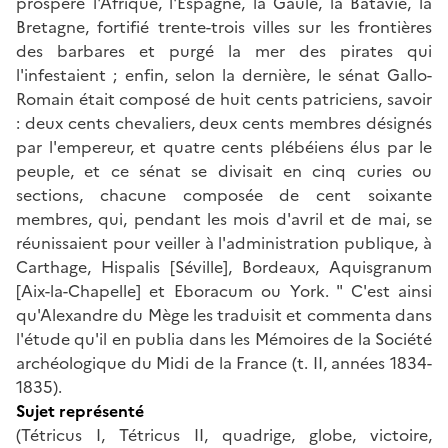
prospère l'Afrique, l'Espagne, la Gaule, la Batavie, la
Bretagne, fortifié trente-trois villes sur les frontières
des barbares et purgé la mer des pirates qui
l'infestaient ; enfin, selon la dernière, le sénat Gallo-
Romain était composé de huit cents patriciens, savoir
: deux cents chevaliers, deux cents membres désignés
par l'empereur, et quatre cents plébéiens élus par le
peuple, et ce sénat se divisait en cinq curies ou
sections, chacune composée de cent soixante
membres, qui, pendant les mois d'avril et de mai, se
réunissaient pour veiller à l'administration publique, à
Carthage, Hispalis [Séville], Bordeaux, Aquisgranum
[Aix-la-Chapelle] et Eboracum ou York. " C'est ainsi
qu'Alexandre du Mège les traduisit et commenta dans
l'étude qu'il en publia dans les Mémoires de la Société
archéologique du Midi de la France (t. II, années 1834-
1835).
Sujet représenté
(Tétricus I, Tétricus II, quadrige, globe, victoire,