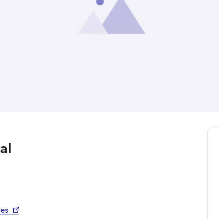
al
mes