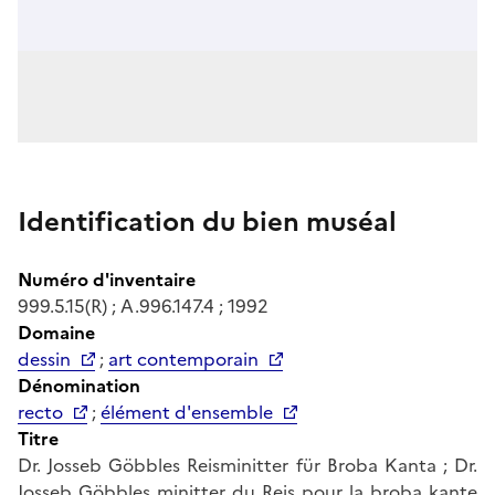
Identification du bien muséal
Numéro d'inventaire
999.5.15(R) ; A.996.147.4 ; 1992
Domaine
dessin
;
art contemporain
Dénomination
recto
;
élément d'ensemble
Titre
Dr. Josseb Göbbles Reisminitter für Broba Kanta ; Dr.
Josseb Göbbles minitter du Reis pour la broba kante